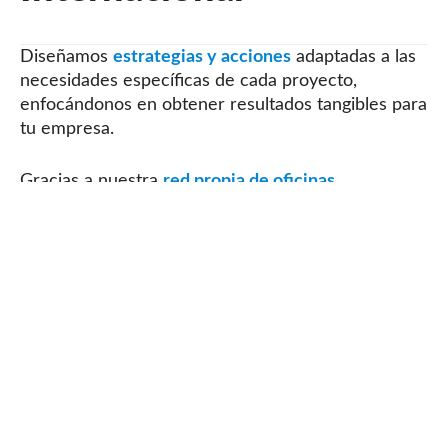
Diseñamos
estrategias y acciones
adaptadas a las
necesidades específicas de cada proyecto,
enfocándonos en obtener resultados tangibles para
tu empresa.
Gracias a nuestra
red propia de oficinas
internacionales
y nuestra amplia experiencia en
desarrollo de negocio, ofrecemos soluciones
innovadoras y acompañamiento personalizado.
OUTSOURCING COMERCIAL
BUSINESS STRATEGY