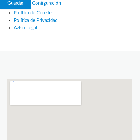
Guardar
Configuración
Política de Cookies
Política de Privacidad
Aviso Legal
Ir
al
contenido