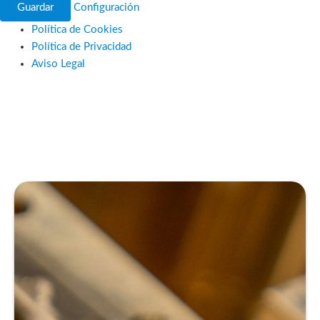
Guardar
Configuración
Política de Cookies
Política de Privacidad
Aviso Legal
Ir
al
contenido