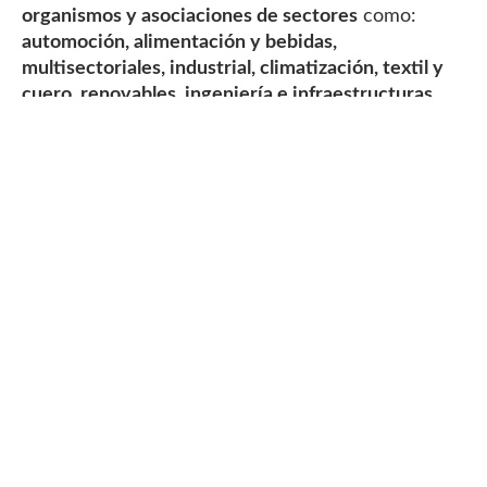
organismos y asociaciones de sectores
como:
automoción, alimentación y bebidas,
multisectoriales, industrial, climatización, textil y
cuero, renovables, ingeniería e infraestructuras,
construcción, tecnología, contract y mueble,
seguridad…
acciones que dotan a nuestras oficinas
de una amplia experiencia específica en cada
sector.
Conecta con
nosotros