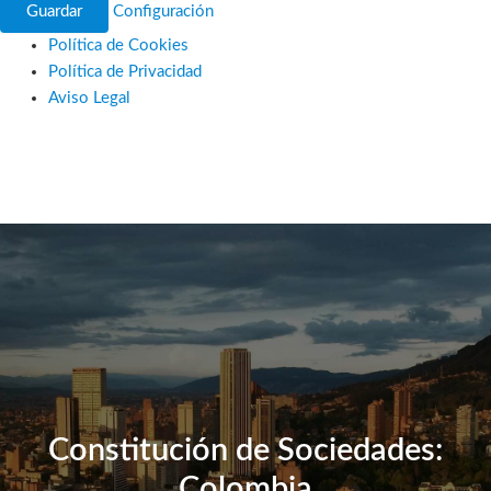
Guardar
Configuración
Política de Cookies
Política de Privacidad
Aviso Legal
Ir
al
contenido
Constitución de Sociedades:
Colombia