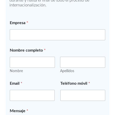
durante y hasta el final de todo el proceso de
internacionalización.
Empresa
*
Nombre completo
*
Nombre
Apellidos
m
Email
*
Teléfono móvil
*
ó
v
i
l
*
l
Mensaje
*
o