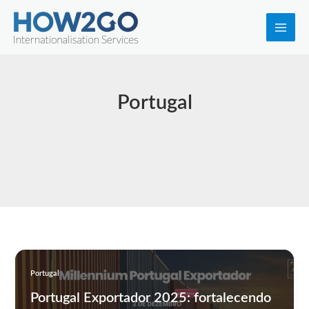
Ir
al
Main
contenido
Men
Portugal
Portugal
Portugal Exportador 2025: fortalecendo