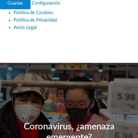
Guardar
Configuración
Política de Cookies
Política de Privacidad
Aviso Legal
Ir
al
contenido
Coronavirus, ¿amenaza
emergente?