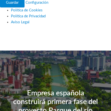
Guardar
Configuración
Política de Cookies
Política de Privacidad
Aviso Legal
Ir
al
contenido
Empresa española
construirá primera fase del
proyecto Parque del río