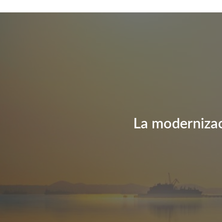
contenido
La modernizac