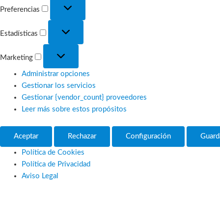
Preferencias
Preferencias
Estadísticas
Estadísticas
Marketing
Marketing
Administrar opciones
Gestionar los servicios
Gestionar {vendor_count} proveedores
Leer más sobre estos propósitos
Aceptar
Rechazar
Configuración
Guard
Política de Cookies
Política de Privacidad
Aviso Legal
Ir
al