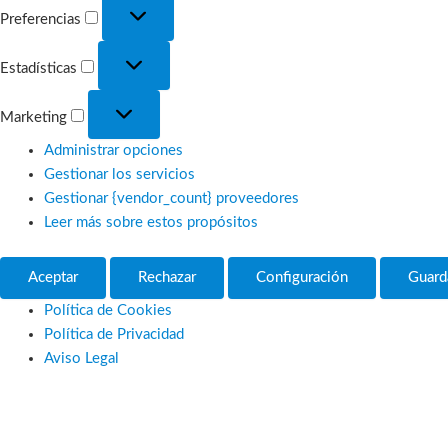
Preferencias
Preferencias
Estadísticas
Estadísticas
Marketing
Marketing
Administrar opciones
Gestionar los servicios
Gestionar {vendor_count} proveedores
Leer más sobre estos propósitos
Aceptar
Rechazar
Configuración
Guard
Política de Cookies
Política de Privacidad
Aviso Legal
Ir
al