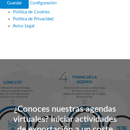
Guardar
Configuración
Política de Cookies
Política de Privacidad
Aviso Legal
Ir
al
contenido
¿Conoces nuestras agendas
virtuales? Iniciar actividades
de exportación a un coste