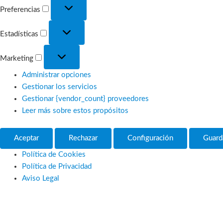
Preferencias
Preferencias
Estadísticas
Estadísticas
Marketing
Marketing
Administrar opciones
Gestionar los servicios
Gestionar {vendor_count} proveedores
Leer más sobre estos propósitos
Aceptar
Rechazar
Configuración
Guard
Política de Cookies
Política de Privacidad
Aviso Legal
Ir
al