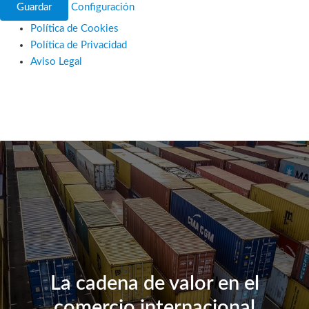
Guardar
Configuración
Política de Cookies
Política de Privacidad
Aviso Legal
Ir
al
contenido
La cadena de valor en el
comercio internacional