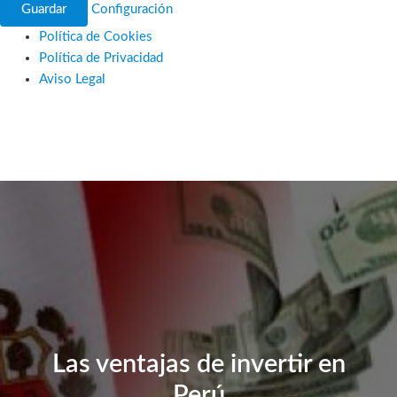
Guardar
Configuración
Política de Cookies
Política de Privacidad
Aviso Legal
Ir
al
contenido
Las ventajas de invertir en
Perú