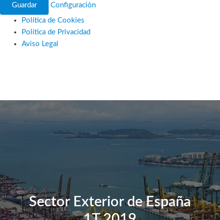
Guardar
Configuración
Política de Cookies
Política de Privacidad
Aviso Legal
Ir
al
contenido
Sector Exterior de España
1T 2019