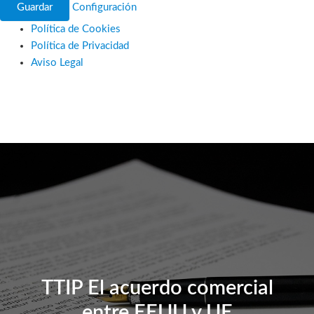
Guardar
Configuración
Política de Cookies
Política de Privacidad
Aviso Legal
Ir
al
contenido
TTIP El acuerdo comercial
entre EEUU y UE