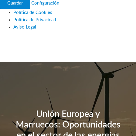
Guardar
Configuración
Política de Cookies
Política de Privacidad
Aviso Legal
Ir
al
contenido
Unión Europea y
Marruecos: Oportunidades
en el sector de las energías