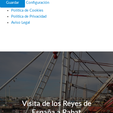
Guardar
Configuración
Política de Cookies
Política de Privacidad
Aviso Legal
Ir
al
contenido
Visita de los Reyes de
España a Rabat