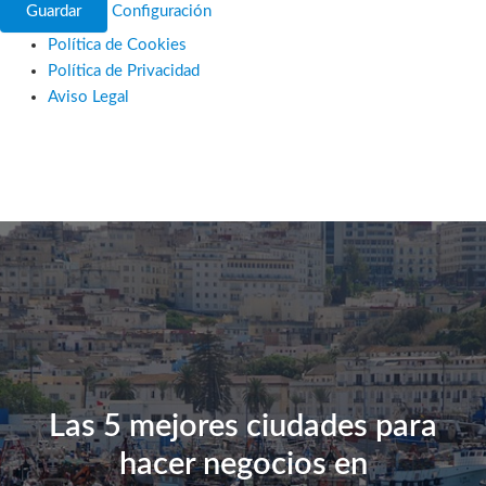
Guardar
Configuración
Política de Cookies
Política de Privacidad
Aviso Legal
Ir
al
contenido
Las 5 mejores ciudades para
hacer negocios en