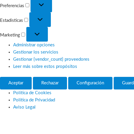
Preferencias
Preferencias
Estadísticas
Estadísticas
Marketing
Marketing
Administrar opciones
Gestionar los servicios
Gestionar {vendor_count} proveedores
Leer más sobre estos propósitos
Aceptar
Rechazar
Configuración
Guard
Política de Cookies
Política de Privacidad
Aviso Legal
Ir
al