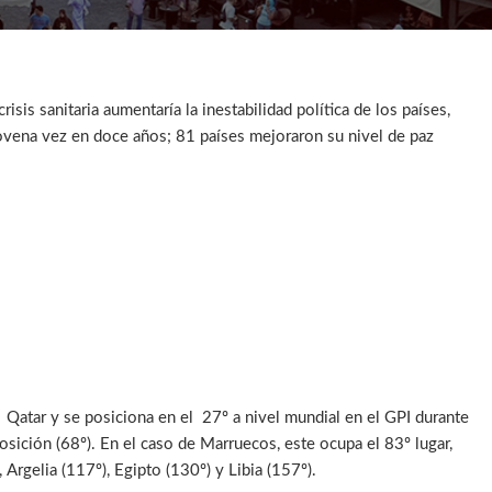
is sanitaria aumentaría la inestabilidad política de los países,
r novena vez en doce años; 81 países mejoraron su nivel de paz
 Qatar y se posiciona en el 27º a nivel mundial en el GPI durante
ición (68º). En el caso de Marruecos, este ocupa el 83º lugar,
 Argelia (117º), Egipto (130º) y Libia (157º).