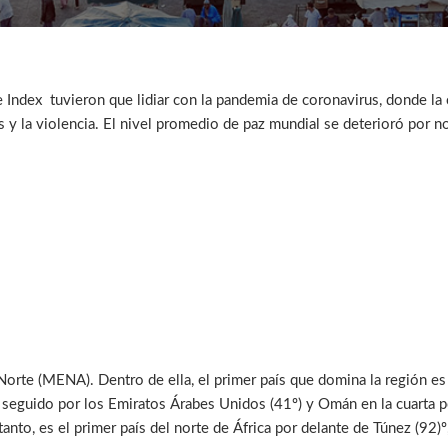
ndex tuvieron que lidiar con la pandemia de coronavirus, donde la cris
ctos y la violencia. El nivel promedio de paz mundial se deterioró po
orte (MENA). Dentro de ella, el primer país que domina la región es
eguido por los Emiratos Árabes Unidos (41º) y Omán en la cuarta pos
nto, es el primer país del norte de África por delante de Túnez (92)º,