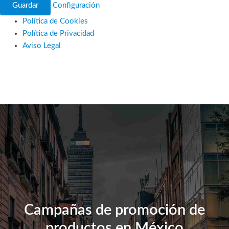
Guardar
Configuración
Política de Cookies
Política de Privacidad
Aviso Legal
Ir
al
contenido
Campañas de promoción de
productos en México