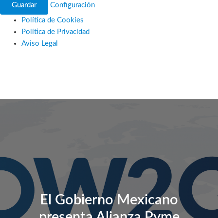
Guardar
Configuración
Política de Cookies
Política de Privacidad
Aviso Legal
Ir
al
contenido
El Gobierno Mexicano
presenta Alianza Pyme