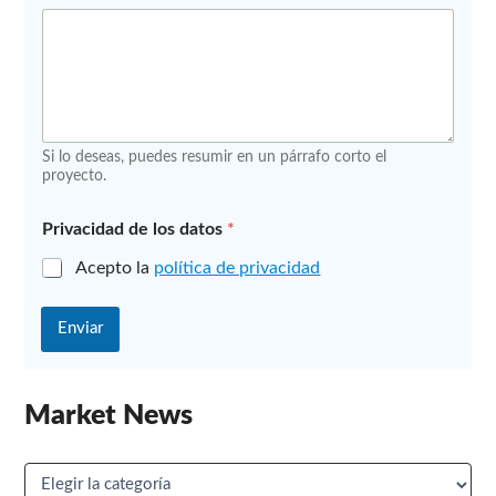
T
e
l
é
f
o
n
Si lo deseas, puedes resumir en un párrafo corto el
o
proyecto.
m
ó
v
Privacidad de los datos
*
i
l
Acepto la
política de privacidad
Enviar
Market News
M
a