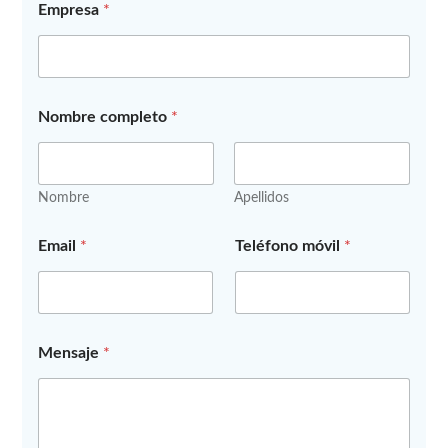
Empresa
*
Nombre completo
*
Nombre
Apellidos
l
Email
*
Teléfono móvil
*
o
s
P
r
i
v
Mensaje
*
a
c
i
d
a