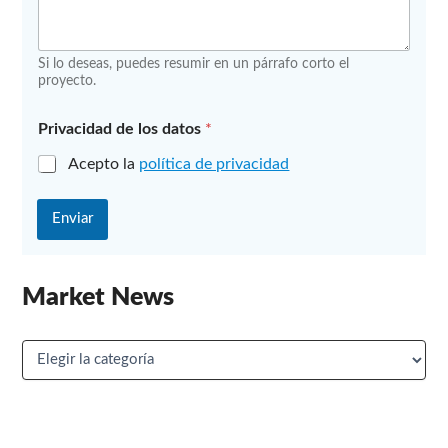
d
P
r
Si lo deseas, puedes resumir en un párrafo corto el
i
proyecto.
v
a
c
Privacidad de los datos
*
i
d
Acepto la
política de privacidad
a
d
Enviar
Market News
M
a
r
k
e