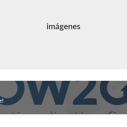
imágenes
e!