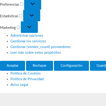
Preferencias
Preferencias
Estadísticas
Estadísticas
Marketing
Marketing
Administrar opciones
Gestionar los servicios
Gestionar {vendor_count} proveedores
Leer más sobre estos propósitos
Aceptar
Rechazar
Configuración
Guard
Política de Cookies
Política de Privacidad
Aviso Legal
Ir
al