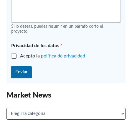
Si lo deseas, puedes resumir en un párrafo corto el
proyecto.
E
Privacidad de los datos
*
m
p
Acepto la
política de privacidad
r
e
s
Enviar
a
N
o
m
Market News
b
r
e
M
*
a
r
k