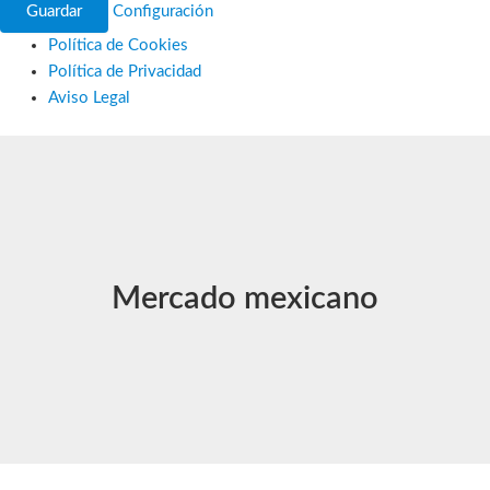
Guardar
Configuración
Política de Cookies
Política de Privacidad
Aviso Legal
Ir
al
contenido
Mercado mexicano