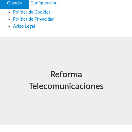
Guardar
Configuración
Política de Cookies
Política de Privacidad
Aviso Legal
Ir
al
contenido
Reforma
Telecomunicaciones