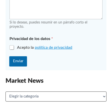
Si lo deseas, puedes resumir en un párrafo corto el
proyecto.
Privacidad de los datos
*
Acepto la
política de privacidad
Enviar
Market News
M
a
r
k