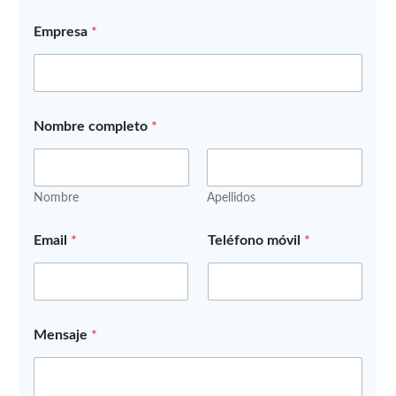
Empresa
*
Nombre completo
*
Nombre
Apellidos
*
Email
*
Teléfono móvil
*
E
m
p
r
e
s
Mensaje
*
a
d
e