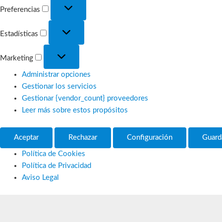
Preferencias
Preferencias
Estadísticas
Estadísticas
Marketing
Marketing
Administrar opciones
Gestionar los servicios
Gestionar {vendor_count} proveedores
Leer más sobre estos propósitos
Aceptar
Rechazar
Configuración
Guard
Política de Cookies
Política de Privacidad
Aviso Legal
Ir
al