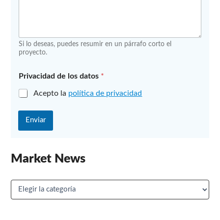
Si lo deseas, puedes resumir en un párrafo corto el
proyecto.
Privacidad de los datos
*
Acepto la
política de privacidad
Enviar
Market News
M
a
r
k