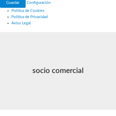
Guardar
Configuración
Política de Cookies
Política de Privacidad
Aviso Legal
Ir
al
contenido
socio comercial