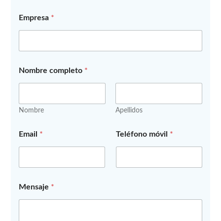
*
Empresa
*
P
r
i
v
a
c
Nombre completo
*
i
d
a
d
Nombre
Apellidos
*
Email
*
Teléfono móvil
*
Mensaje
*