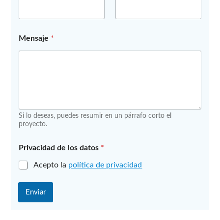
s
a
j
e
Mensaje
*
P
r
i
v
a
c
i
d
Si lo deseas, puedes resumir en un párrafo corto el
a
proyecto.
d
T
e
Privacidad de los datos
*
l
é
Acepto la
política de privacidad
f
o
Enviar
n
o