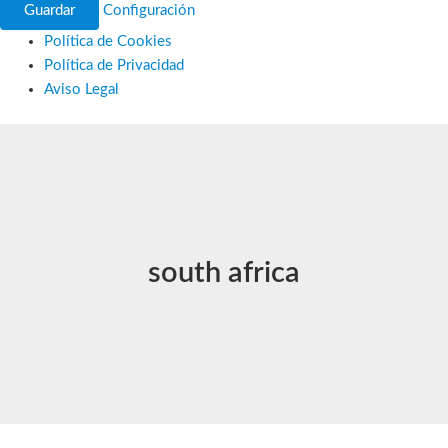
Guardar
Configuración
Política de Cookies
Política de Privacidad
Aviso Legal
Ir
al
contenido
south africa