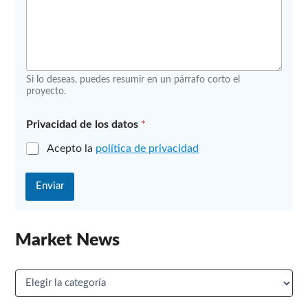
t
o
Si lo deseas, puedes resumir en un párrafo corto el
proyecto.
Privacidad de los datos
*
Acepto la
política de privacidad
Enviar
Market News
M
a
r