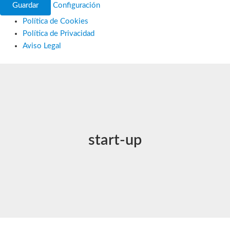
Guardar
Configuración
Política de Cookies
Política de Privacidad
Aviso Legal
Ir
al
contenido
start-up