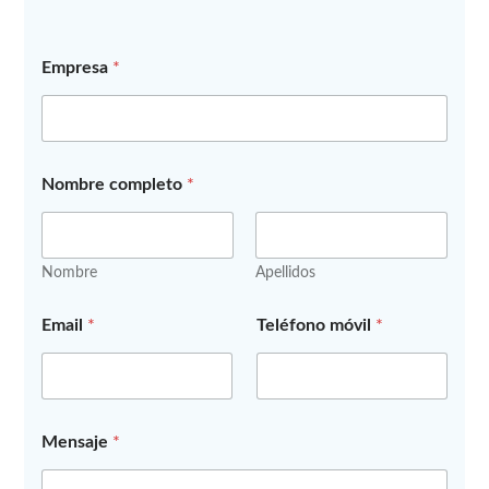
Empresa
*
Nombre completo
*
Nombre
Apellidos
d
Email
*
Teléfono móvil
*
e
*
c
o
m
p
Mensaje
*
l
e