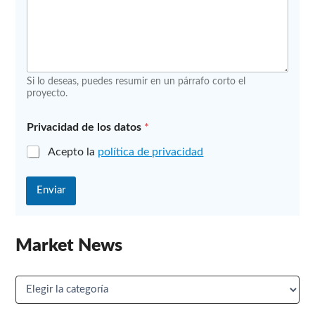
é
f
o
n
o
Si lo deseas, puedes resumir en un párrafo corto el
proyecto.
Privacidad de los datos
*
Acepto la
política de privacidad
Enviar
Market News
M
a
r