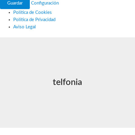
Guardar
Configuración
Política de Cookies
Política de Privacidad
Aviso Legal
Ir
al
contenido
telfonia