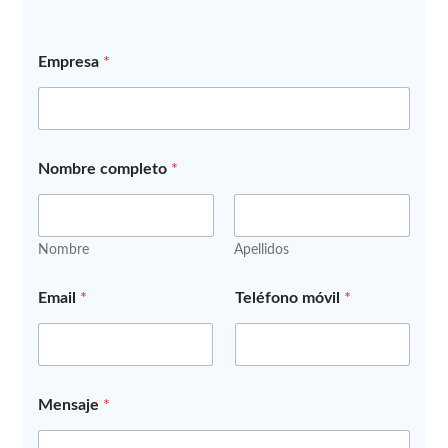
Empresa
*
Nombre completo
*
Nombre
Apellidos
*
Email
*
Teléfono móvil
*
m
ó
v
i
l
T
Mensaje
*
e
l