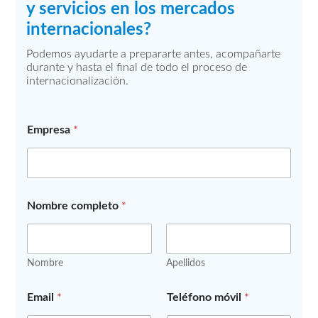
y servicios en los mercados
internacionales?
Podemos ayudarte a prepararte antes, acompañarte
durante y hasta el final de todo el proceso de
internacionalización.
c
Empresa
*
o
m
p
l
e
t
Nombre completo
*
o
*
c
o
Nombre
Apellidos
m
p
l
Email
*
Teléfono móvil
*
e