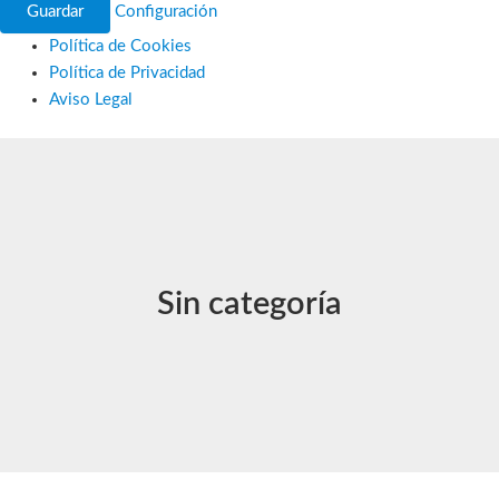
Guardar
Configuración
Política de Cookies
Política de Privacidad
Aviso Legal
Ir
al
contenido
Sin categoría