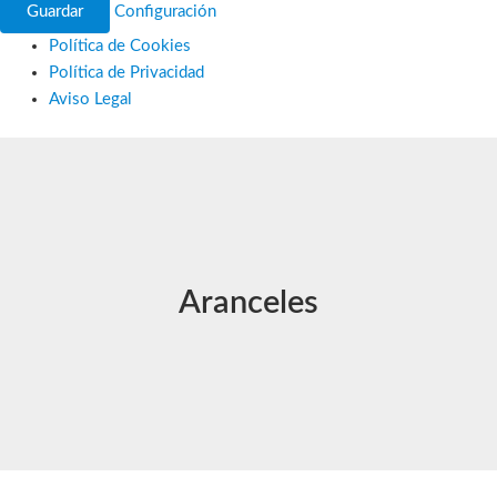
Guardar
Configuración
Política de Cookies
Política de Privacidad
Aviso Legal
Ir
al
contenido
Aranceles