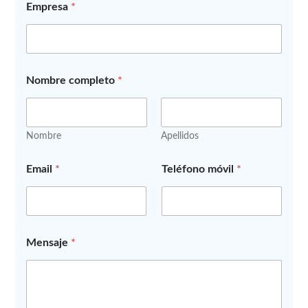
Empresa
*
Nombre completo
*
Nombre
Apellidos
N
Email
*
Teléfono móvil
*
o
m
b
r
e
l
Mensaje
*
o
s
E
m
p