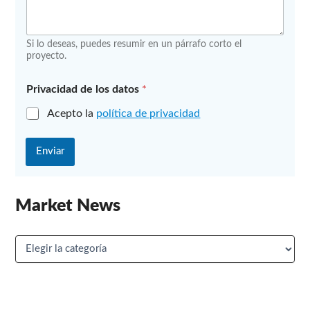
r
e
s
Si lo deseas, puedes resumir en un párrafo corto el
a
proyecto.
Privacidad de los datos
*
Acepto la
política de privacidad
Enviar
Market News
M
a
r
k
e