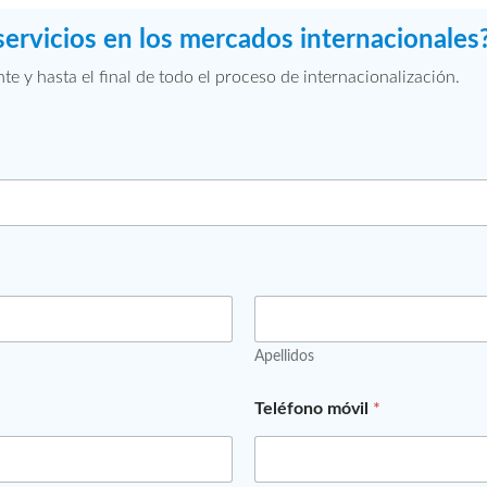
servicios en los mercados internacionales
 y hasta el final de todo el proceso de internacionalización.
Apellidos
N
Teléfono móvil
*
o
m
b
r