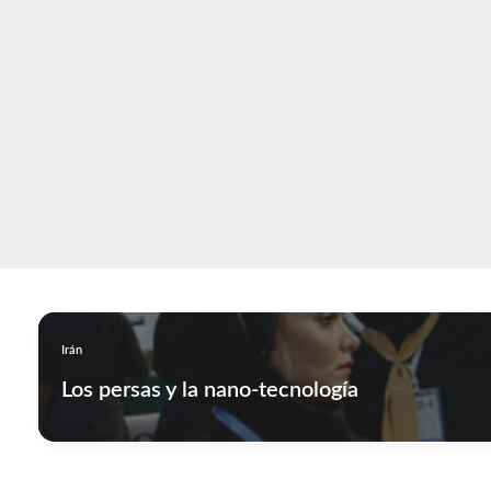
contenido
Irán
Los persas y la nano-tecnología