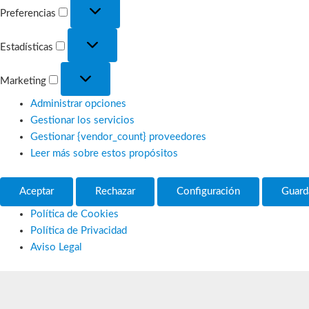
Preferencias
Preferencias
Estadísticas
Estadísticas
Marketing
Marketing
Administrar opciones
Gestionar los servicios
Gestionar {vendor_count} proveedores
Leer más sobre estos propósitos
Aceptar
Rechazar
Configuración
Guard
Política de Cookies
Política de Privacidad
Aviso Legal
Ir
al