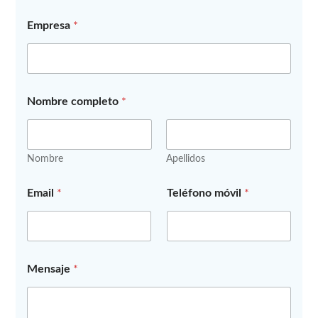
Empresa
*
Nombre completo
*
Nombre
Apellidos
d
Email
*
Teléfono móvil
*
a
t
o
s
d
a
Mensaje
*
t
o
s
*