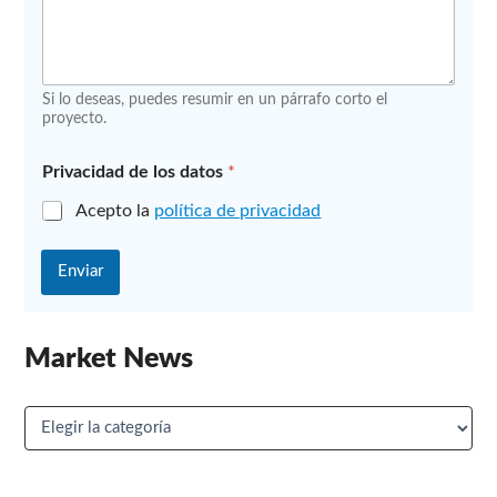
Si lo deseas, puedes resumir en un párrafo corto el
proyecto.
Privacidad de los datos
*
Acepto la
política de privacidad
Enviar
Market News
M
a
r
k