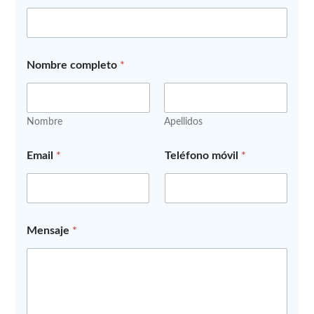
Nombre completo
*
Nombre
Apellidos
*
Email
*
Teléfono móvil
*
E
m
a
i
l
P
Mensaje
*
r
i
v
a
c
i