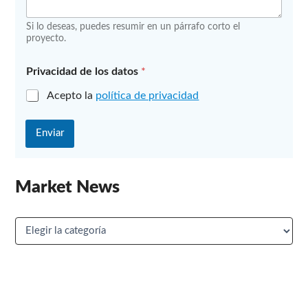
d
a
Si lo deseas, puedes resumir en un párrafo corto el
d
proyecto.
Privacidad de los datos
*
Acepto la
política de privacidad
Enviar
Market News
M
a
r
k
e
t
N