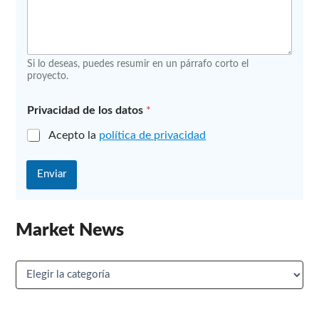
Si lo deseas, puedes resumir en un párrafo corto el
proyecto.
Privacidad de los datos
*
Acepto la
política de privacidad
Enviar
Market News
M
a
r
k