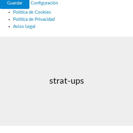
Guardar
Configuración
Política de Cookies
Política de Privacidad
Aviso Legal
Ir
al
contenido
strat-ups