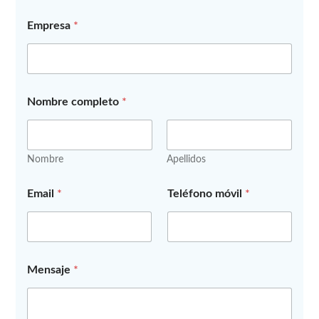
Empresa
*
Nombre completo
*
Nombre
Apellidos
*
Email
*
Teléfono móvil
*
T
e
l
é
f
o
Mensaje
*
n
o
*