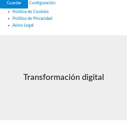
Guardar
Configuración
Política de Cookies
Política de Privacidad
Aviso Legal
Ir
al
contenido
Transformación digital