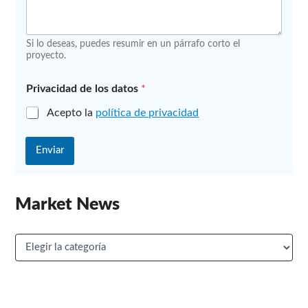
m
b
r
Si lo deseas, puedes resumir en un párrafo corto el
e
proyecto.
Privacidad de los datos
*
Acepto la
política de privacidad
Enviar
Market News
M
a
r
k
e