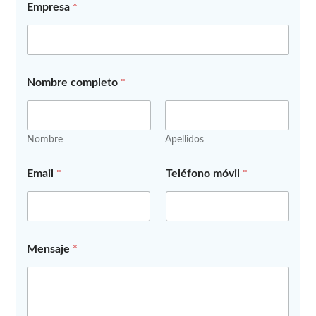
Empresa
*
Nombre completo
*
Nombre
Apellidos
E
Email
*
Teléfono móvil
*
m
p
r
e
s
a
Mensaje
*
l
o
s
N
o