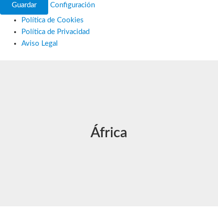
Guardar
Configuración
Política de Cookies
Política de Privacidad
Aviso Legal
Ir
al
contenido
África