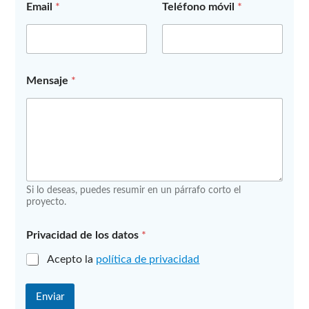
Email
*
Teléfono móvil
*
l
o
s
l
o
s
Mensaje
*
Si lo deseas, puedes resumir en un párrafo corto el
proyecto.
Privacidad de los datos
*
Acepto la
política de privacidad
Enviar